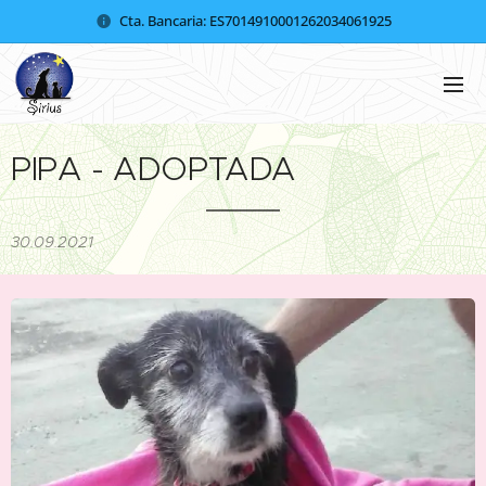
Cta. Bancaria: ES7014910001262034061925
PIPA - ADOPTADA
30.09.2021