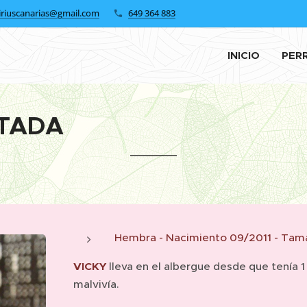
iriuscanarias@gmail.com
649 364 883
INICIO
PER
TADA
Hembra - Nacimiento 09/2011 - Tam
VICKY
lleva en el albergue desde que tenía 
malvivía.