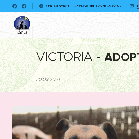
Cta. Bancaria: ES7014910001262034061925
s
VICTORIA -
ADOP
20.09.2021